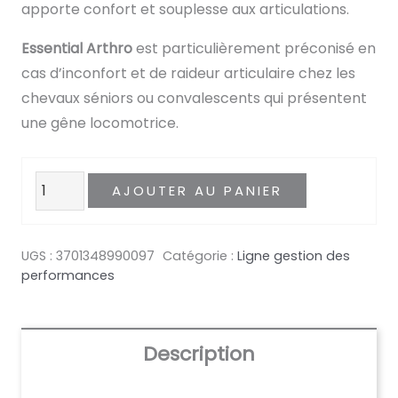
apporte confort et souplesse aux articulations.
Essential Arthro
est particulièrement préconisé en
cas d’inconfort et de raideur articulaire chez les
chevaux séniors ou convalescents qui présentent
une gêne locomotrice.
quantité
AJOUTER AU PANIER
de
Essential
UGS :
3701348990097
Catégorie :
Ligne gestion des
Arthro
performances
Description