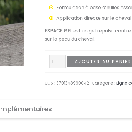
Formulation à base d’huiles essen
Application directe sur le cheval
ESPACE GEL
est un gel répulsif contre
sur la peau du cheval.
quantité
AJOUTER AU PANIER
de
Espace
UGS :
3701348990042
Catégorie :
Ligne c
Gel
omplémentaires