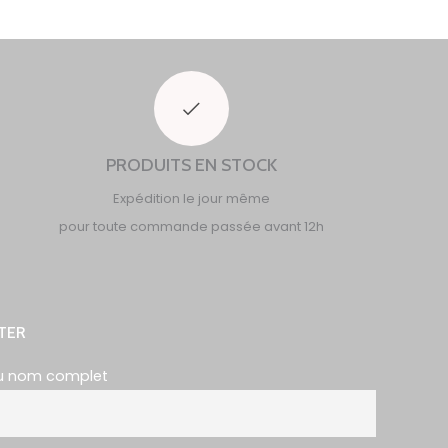
PRODUITS EN STOCK
Expédition le jour même
pour toute commande passée avant 12h
TER
u nom complet