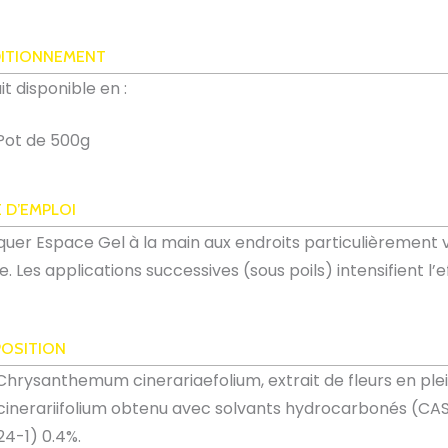
ITIONNEMENT
it disponible en :
Pot de 500g
 D’EMPLOI
quer Espace Gel à la main aux endroits particulièrement vu
e. Les applications successives (sous poils) intensifient l’e
OSITION
Chrysanthemum cinerariaefolium, extrait de fleurs en pl
cinerariifolium obtenu avec solvants hydrocarbonés (CAS 
24-1) 0.4%.