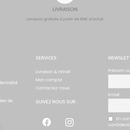
LIVRAISON
Livraison gratuite à partir de 89€ d’achat
SERVICES
NEWSLET
Prénom o
Livraison & retrait
Mon compte
dentialité
Contactez-nous
Email
les de
SUIVEZ NOUS SUR :
En con
confidenti