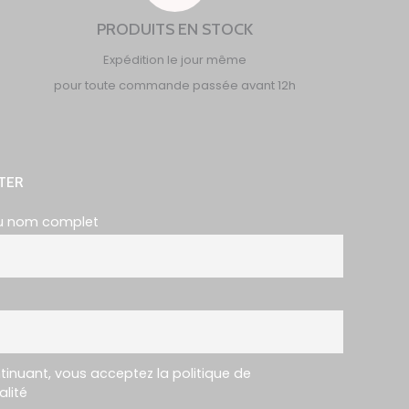
PRODUITS EN STOCK
Expédition le jour même
pour toute commande passée avant 12h
TER
u nom complet
tinuant, vous acceptez la politique de
alité