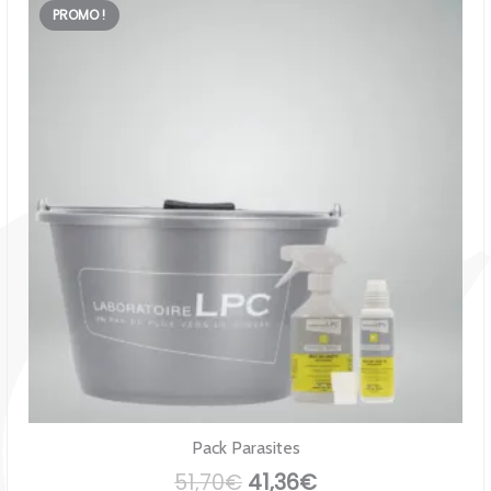
PROMO !
Pack Parasites
Le
Le
51,70
€
41,36
€