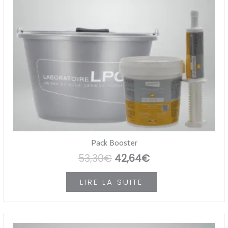
Pack Booster
Le
Le
53,30
€
42,64
€
prix
prix
LIRE LA SUITE
initial
actuel
était :
est :
53,30€.
42,64€.