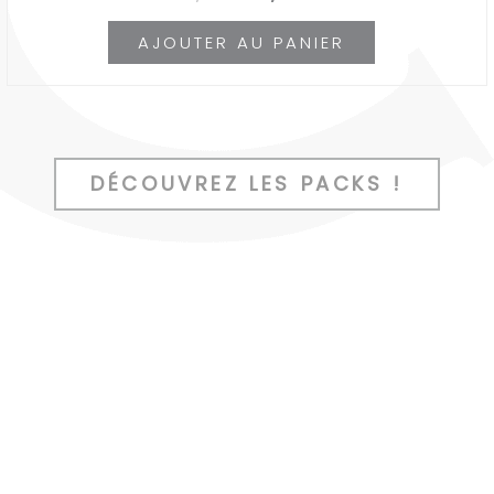
prix
prix
AJOUTER AU PANIER
initial
actuel
était :
est :
51,70€.
41,36€.
DÉCOUVREZ LES PACKS !