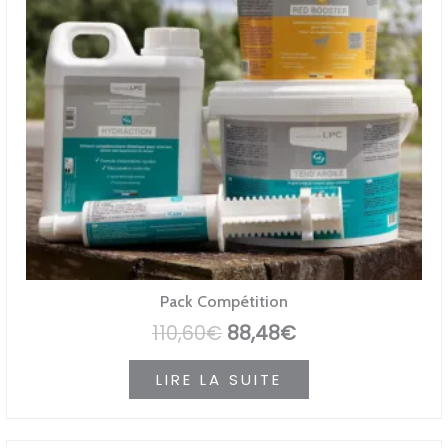
Pack Compétition
Le
Le
110,60
€
88,48
€
prix
prix
LIRE LA SUITE
initial
actuel
était :
est :
110,60€.
88,48€.