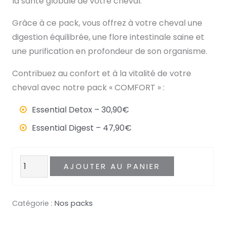
la santé globale de votre cheval.
Grâce à ce pack, vous offrez à votre cheval une
digestion équilibrée, une flore intestinale saine et
une purification en profondeur de son organisme.
Contribuez au confort et à la vitalité de votre
cheval avec notre pack « COMFORT » :
Essential Detox – 30,90€
Essential Digest – 47,90€
quantité
AJOUTER AU PANIER
de
Pack
Catégorie :
Nos packs
Comfort