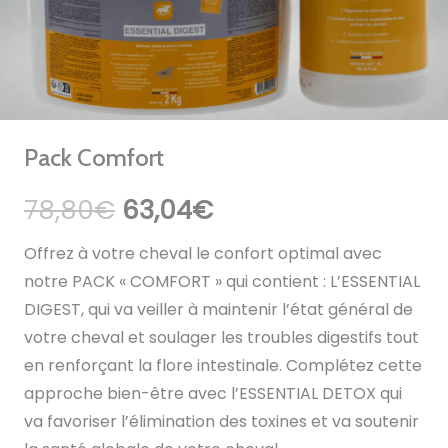
Pack Comfort
Le
Le
78,80
€
63,04
€
prix
prix
Offrez à votre cheval le confort optimal avec
initial
actuel
notre PACK « COMFORT » qui contient : L’ESSENTIAL
était :
est :
DIGEST, qui va veiller à maintenir l’état général de
78,80€.
63,04€.
votre cheval et soulager les troubles digestifs tout
en renforçant la flore intestinale. Complétez cette
approche bien-être avec l’ESSENTIAL DETOX qui
va favoriser l’élimination des toxines et va soutenir